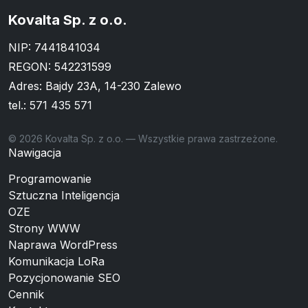
Kovalta Sp. z o.o.
NIP: 7441841034
REGON: 542231599
Adres: Bajdy 23A, 14-230 Zalewo
tel.:
571 435 571
© 2026 Kovalta Sp. z o.o. — Wszystkie prawa zastrzeżone.
Nawigacja
Programowanie
Sztuczna Inteligencja
OZE
Strony WWW
Naprawa WordPress
Komunikacja LoRa
Pozycjonowanie SEO
Cennik